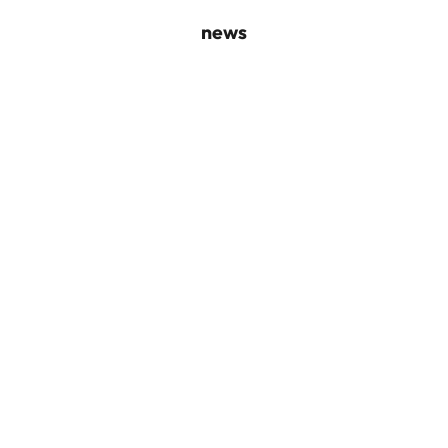
news
Designerportrait im Tagesspiegel
Danke für diesen schönen Beitrag im Tagesspiegel von Noelle Konate:
Read more